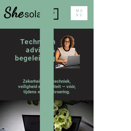
ME
NU
Technisch
advies &
begeleiding
Zekerheid over techniek,
veiligheid en kwaliteit — vóór,
tijdens en na uitvoering.