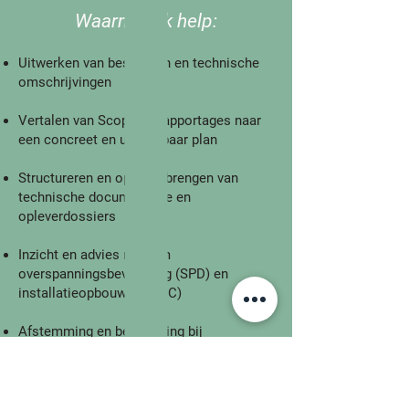
Waarmee ik help:
Uitwerken van bestekken en technische
omschrijvingen
Vertalen van Scope 12-rapportages naar
een concreet en uitvoerbaar plan
Structureren en op orde brengen van
technische documentatie en
opleverdossiers
Inzicht en advies rondom
overspanningsbeveiliging (SPD) en
installatieopbouw (AC/DC)
Afstemming en begeleiding bij
bliksembeveiliging (inventarisatie,
inspectie en koppeling met PV)
Ondersteuning in projectvoorbereiding en