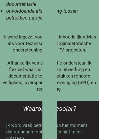
documentatie
onvoldoende afstemming tussen
betrokken partijen
Ik word ingezet voor zowel inhoudelijk advies
als voor technische en organisatorische
ondersteuning binnen PV-projecten.
Afhankelijk van de situatie ondersteun ik
flexibel waar nodig — van uitwerking en
documentatie tot vraagstukken rondom
veiligheid, overspanningsbeveiliging (SPD) en
regelgeving.
​​​Waarom Shesolar?
Ik word vaak betrokken op het moment
dat standaard oplossingen niet meer
volstaan.