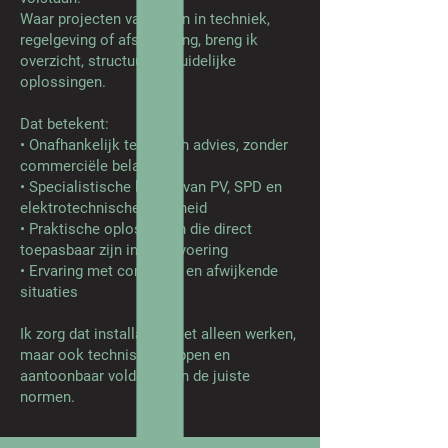
Waar projecten vastlopen in techniek,
regelgeving of afstemming, breng ik
overzicht, structuur en duidelijke
oplossingen.
Dat betekent:
• Onafhankelijk technisch advies, zonder
commerciële belangen
• Specialistische kennis van PV, SPD en
elektrotechnische veiligheid
• Praktische oplossingen die direct
toepasbaar zijn in de uitvoering
• Ervaring met complexe en afwijkende
situaties
Ik zorg dat installaties niet alleen werken,
maar ook technisch kloppen en
aantoonbaar voldoen aan de juiste
normen.