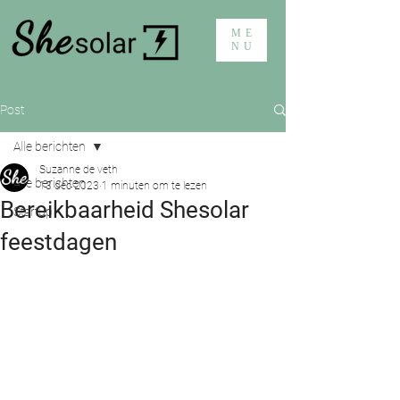
ME
NU
Post
Alle berichten
Suzanne de veth
Alle berichten
13 dec 2023
1 minuten om te lezen
Bereikbaarheid Shesolar
Startup
feestdagen