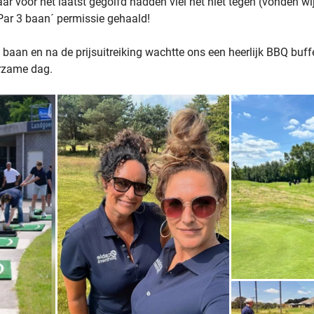
ar voor het laatst gegolfd hadden viel het niet tegen (vonden wi
Par 3 baan´ permissie gehaald!
baan en na de prijsuitreiking wachtte ons een heerlijk BBQ buff
erzame dag.