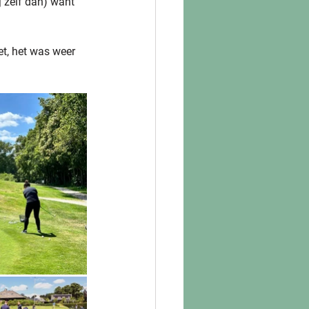
j zelf dan) want 
et, het was weer 