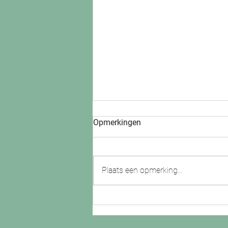
Opmerkingen
Plaats een opmerking...
5 jarig jubileum van Shesolar!