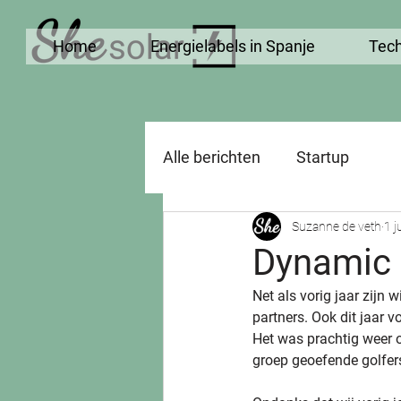
Home
Energielabels in Spanje
Tech
Alle berichten
Startup
Suzanne de veth
1 j
Dynamic 
Net als vorig jaar zijn
partners. Ook dit jaar 
Het was prachtig weer o
groep geoefende golfers