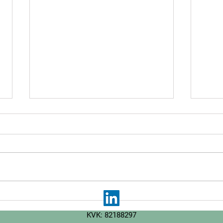
WOZ-heffing op zonnepanelen
Nieu
op gehuurde daken: uitspraak
supp
KVK: 82188297
Hoge Raad
en S