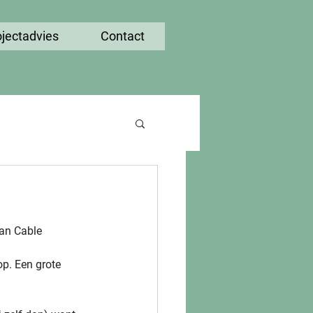
Inloggen
ojectadvies
Contact
van Cable 
p. Een grote 