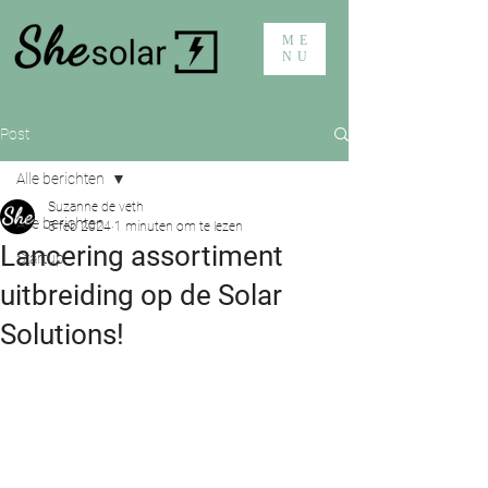
ME
NU
Post
Alle berichten
Suzanne de veth
Alle berichten
5 feb 2024
1 minuten om te lezen
Lancering assortiment
Startup
uitbreiding op de Solar
Solutions!