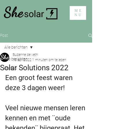
ME
NU
Post
Alle berichten
Suzanne de veth
Alle berichten
19 apr 2022
1 minuten om te lezen
Solar Solutions 2022
Startup
Een groot feest waren 
deze 3 dagen weer!
Veel nieuwe mensen leren 
kennen en met ¨oude 
bekenden¨ bijgepraat. Het 