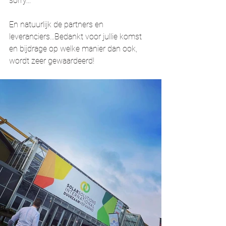
sorry...
En natuurlijk de partners en 
leveranciers...Bedankt voor jullie komst 
en bijdrage op welke manier dan ook, 
wordt zeer gewaardeerd!