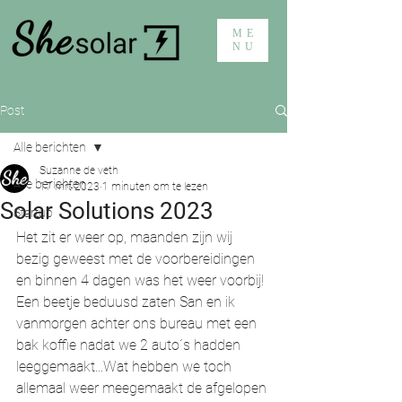
ME
NU
Post
Alle berichten
Suzanne de veth
Alle berichten
17 mrt 2023
1 minuten om te lezen
Solar Solutions 2023
Startup
Het zit er weer op, maanden zijn wij 
bezig geweest met de voorbereidingen 
en binnen 4 dagen was het weer voorbij! 
Een beetje beduusd zaten San en ik 
vanmorgen achter ons bureau met een 
bak koffie nadat we 2 auto´s hadden 
leeggemaakt...Wat hebben we toch 
allemaal weer meegemaakt de afgelopen 