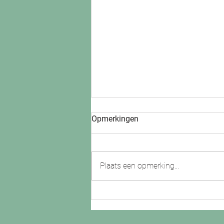
Opmerkingen
Plaats een opmerking...
5 jarig jubileum van Shesolar!