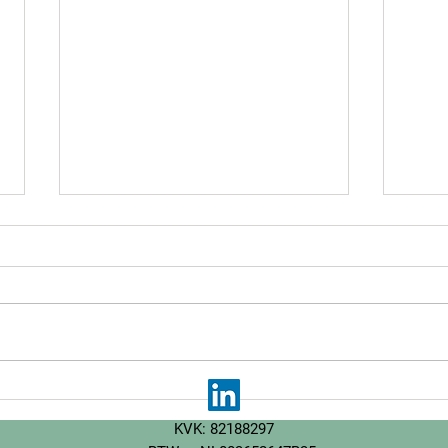
WOZ-heffing op zonnepanelen
Nieu
op gehuurde daken: uitspraak
supp
KVK: 82188297
Hoge Raad
en S