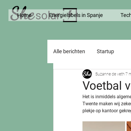
Home
Energielabels in Spanje
Tech
Alle berichten
Startup
Suzanne de veth
7 
Voetbal v
Het is inmiddels algeme
Twente maken wij zeker 
plekje op kantoor gekre