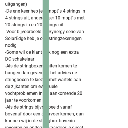
uitgangen)
-De ene keer heb je 2 mppt´s 4 strings in 
4 strings uit, andere keer 10 mppt´s met 
20 strings in en 20 strings uit.
-Voor bijvoorbeeld de Synergy serie van 
SolarEdge heb je ook stringzekeringen 
nodig
-Soms wil de klant ook nog een extra 
DC schakelaar 
-Als de stringboxen buiten komen te 
hangen dan geven wij het advies de 
stringboxen te kiezen met wartels aan 
de zijkanten om eventuele 
vochtproblemen in de aankomende 20 
jaar te voorkomen
-Als de strings bijvoorbeeld vanaf 
bovenaf door een doorvoer komen, dan 
kunnen wij in de stringbox bovenin 
invoeren en onderuit waardoor je direct 