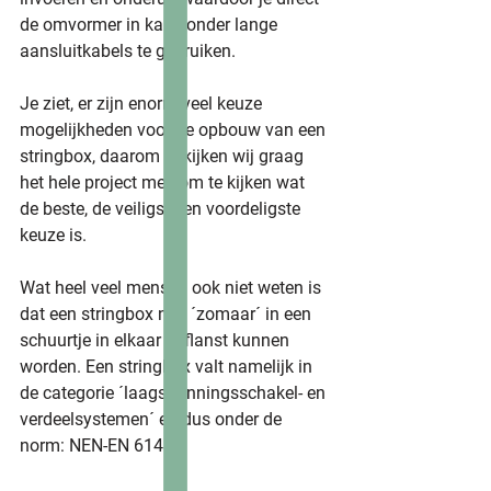
de omvormer in kan zonder lange 
aansluitkabels te gebruiken.
Je ziet, er zijn enorm veel keuze 
mogelijkheden voor de opbouw van een 
stringbox, daarom bekijken wij graag 
het hele project mee om te kijken wat 
de beste, de veiligste en voordeligste 
keuze is. 
Wat heel veel mensen ook niet weten is 
dat een stringbox niet ´zomaar´ in een 
schuurtje in elkaar geflanst kunnen 
worden. Een stringbox valt namelijk in 
de categorie ´laagspanningsschakel- en 
verdeelsystemen´ en dus onder de 
norm: NEN-EN 61439.