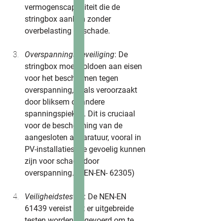
vermogenscapaciteit die de 
stringbox aankan zonder 
overbelasting of schade.
Overspanningsbeveiliging
: De 
stringbox moet voldoen aan eisen 
voor het beschermen tegen 
overspanning, zoals veroorzaakt 
door bliksem of andere 
spanningspieken. Dit is cruciaal 
voor de bescherming van de 
aangesloten apparatuur, vooral in 
PV-installaties die gevoelig kunnen 
zijn voor schade door 
overspanning. (NEN-EN- 62305)
Veiligheidstesten
: De NEN-EN 
61439 vereist dat er uitgebreide 
testen worden uitgevoerd om te 