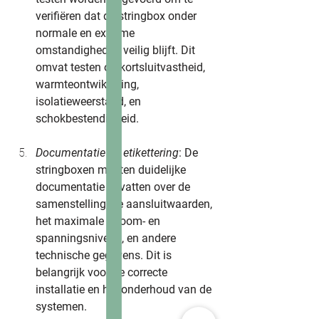
verifiëren dat de stringbox onder 
normale en extreme 
omstandigheden veilig blijft. Dit 
omvat testen op kortsluitvastheid, 
warmteontwikkeling, 
isolatieweerstand, en 
schokbestendigheid.
Documentatie en etikettering
: De 
stringboxen moeten duidelijke 
documentatie bevatten over de 
samenstelling, de aansluitwaarden, 
het maximale stroom- en 
spanningsniveau, en andere 
technische gegevens. Dit is 
belangrijk voor de correcte 
installatie en het onderhoud van de 
systemen.