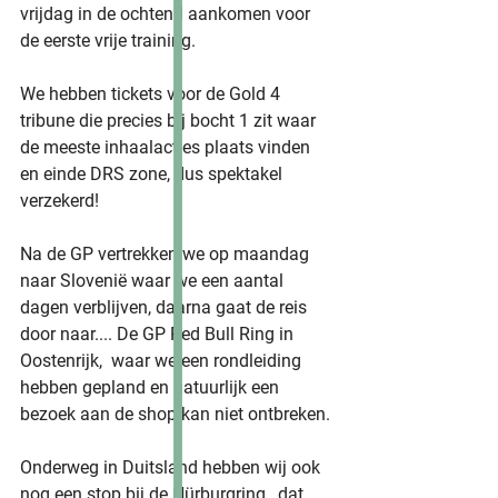
vrijdag in de ochtend aankomen voor 
de eerste vrije training.
We hebben tickets voor de Gold 4 
tribune die precies bij bocht 1 zit waar 
de meeste inhaalacties plaats vinden 
en einde DRS zone, dus spektakel 
verzekerd!
Na de GP vertrekken we op maandag 
naar Slovenië waar we een aantal 
dagen verblijven, daarna gaat de reis 
door naar.... De GP Red Bull Ring in 
Oostenrijk,  waar we een rondleiding 
hebben gepland en natuurlijk een 
bezoek aan de shop kan niet ontbreken.
Onderweg in Duitsland hebben wij ook 
nog een stop bij de N
ürburgring,  dat 