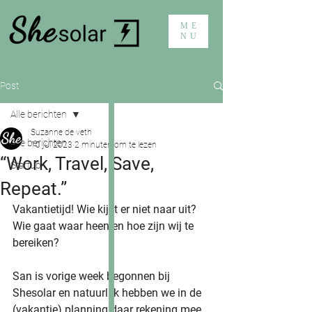
ME
NU
Post
Alle berichten
Suzanne de veth
Alle berichten
10 jul 2023
2 minuten om te lezen
“Work, Travel, Save,
Startup
Repeat.”
Vakantietijd! Wie kijkt er niet naar uit? 
Wie gaat waar heen en hoe zijn wij te 
bereiken?
San is vorige week begonnen bij 
Shesolar en natuurlijk hebben we in de 
(vakantie) planning daar rekening mee 